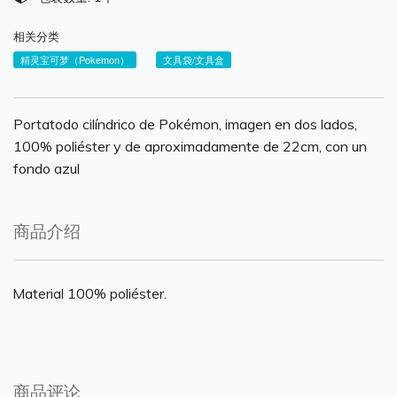
相关分类
精灵宝可梦（Pokemon）
文具袋/文具盒
Portatodo cilíndrico de Pokémon, imagen en dos lados,
100% poliéster y de aproximadamente de 22cm, con un
fondo azul
商品介绍
Material 100% poliéster.
商品评论