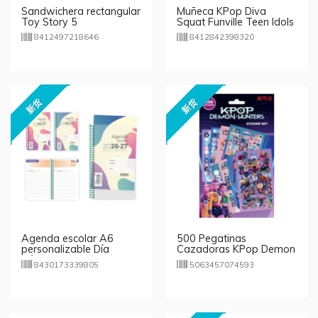
Sandwichera rectangular
Muñeca KPop Diva
Toy Story 5
Squat Funville Teen Idols
- modelos aleatorios
8412497218646
8412842398320
新货
新货
Agenda escolar A6
500 Pegatinas
personalizable Día
Cazadoras KPop Demon
Página 2026/2027
Hunters
8430173339805
5063457074593