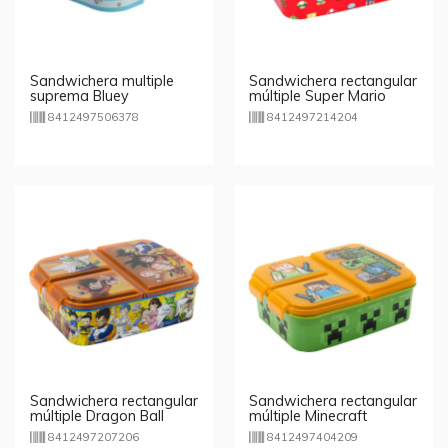
Sandwichera multiple
Sandwichera rectangular
suprema Bluey
múltiple Super Mario
8412497506378
8412497214204
Sandwichera rectangular
Sandwichera rectangular
múltiple Dragon Ball
múltiple Minecraft
Super
8412497207206
8412497404209