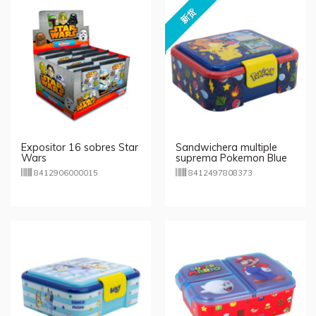
新货
Expositor 16 sobres Star
Sandwichera multiple
Wars
suprema Pokemon Blue
Team
8412906000015
8412497808373