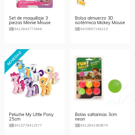
Set de maquillaje 3
Bolsa almuerzo 3D
piezas Minnie Mouse
isotérmica Mickey Mouse
Disney
8412842773646
8430957164210
NOVEDAD
Peluche My Little Pony
Bolas saltarinas 3cm
25cm
neon
8410779412577
8412842380974