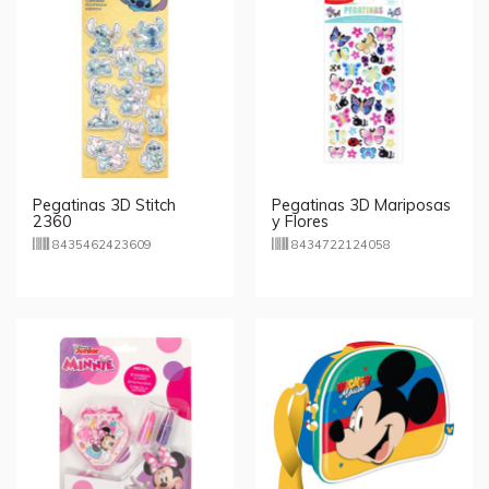
Pegatinas 3D Stitch
Pegatinas 3D Mariposas
2360
y Flores
8435462423609
8434722124058