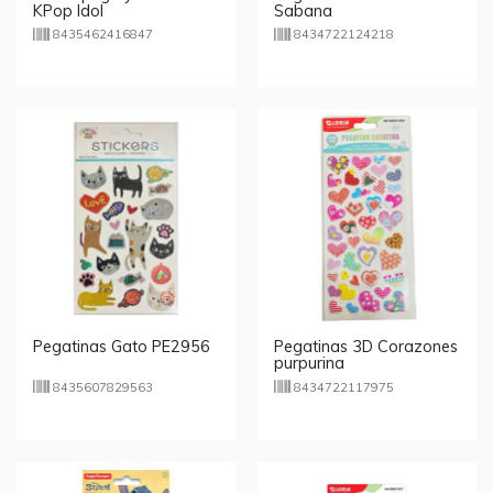
KPop Idol
Sabana
8435462416847
8434722124218
Pegatinas Gato PE2956
Pegatinas 3D Corazones
purpurina
8435607829563
8434722117975