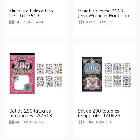
Miniatura helicoptero
Miniatura coche 2018
DGT GT-3549
Jeep Wrangler Hard Top
1:34 - modelos
8435114735494
8059395899951
aleatorios
Set de 280 tatuajes
Set de 280 tatuajes
temporales TA2643
temporales TA0623
8435607826432
8435607806236