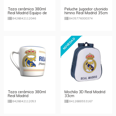
Taza cerámica 380ml
Peluche Jugador c/sonido
Real Madrid Equipo de
himno Real Madrid 35cm
leyenda
8426842112046
8435776000374
NOVEDAD
Taza cerámica 380ml
Mochila 3D Real Madrid
Real Madrid
33cm
8426842112053
8412688553167