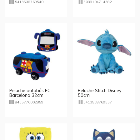
5413538769540
5038104714382
Peluche autobús FC
Peluche Stitch Disney
Barcelona 32cm
50cm
8435776002859
5413538769557