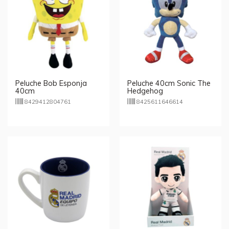
Peluche Bob Esponja
Peluche 40cm Sonic The
40cm
Hedgehog
8429412804761
8425611646614