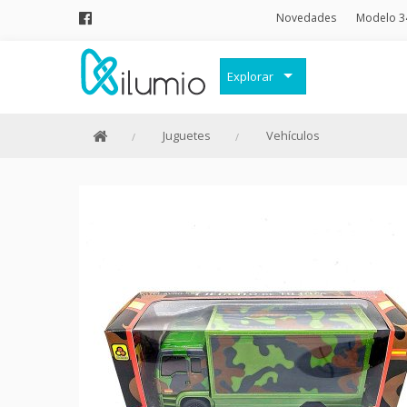
Novedades
Modelo 3
Explorar
Decoración
Juguetes
Vehículos
Frases Originales
Juguetes
Papelería
Menaje
Merchandising Friki
Moda y Complementos
Invierno
Verano
Outlet
Personajes y marcas