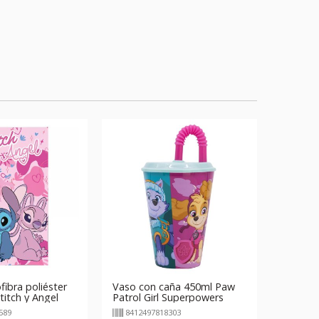
fibra poliéster
Vaso con caña 450ml Paw
itch y Angel
Patrol Girl Superpowers
Patrulla Canina
589
8412497818303