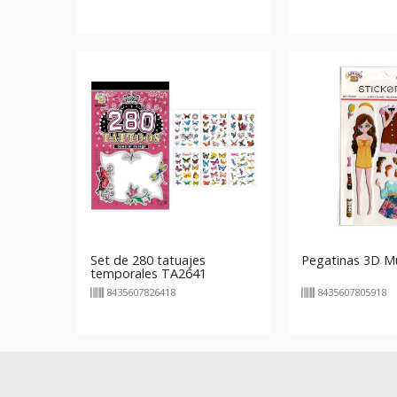
Set de 280 tatuajes
Pegatinas 3D M
temporales TA2641
8435607826418
8435607805918