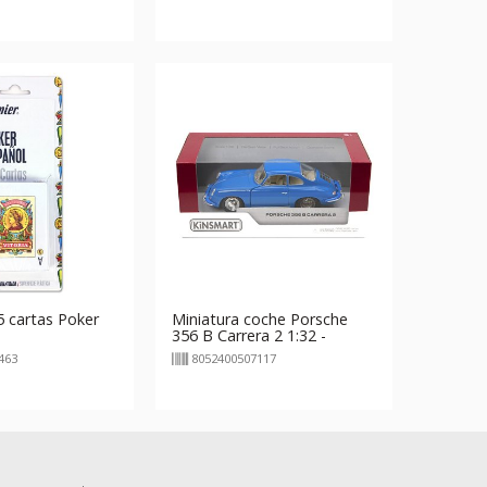
5 cartas Poker
Miniatura coche Porsche
356 B Carrera 2 1:32 -
modelos aleatorios
463
8052400507117