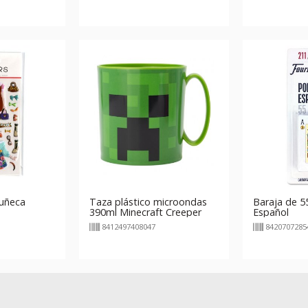
uñeca
Taza plástico microondas
Baraja de 5
390ml Minecraft Creeper
Español
Green
8412497408047
8420707285