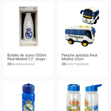
Botella de acero 550ml
Peluche autobús Real
Real Madrid C.F. c/caja -
Madrid 20cm
blanca
8426842104416
8435776002828