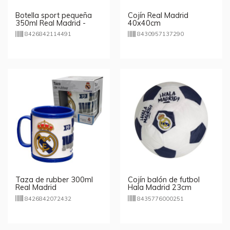
Botella sport pequeña
Cojín Real Madrid
350ml Real Madrid -
40x40cm
blanco
8426842114491
8430957137290
Taza de rubber 300ml
Cojín balón de futbol
Real Madrid
Hala Madrid 23cm
8426842072432
8435776000251