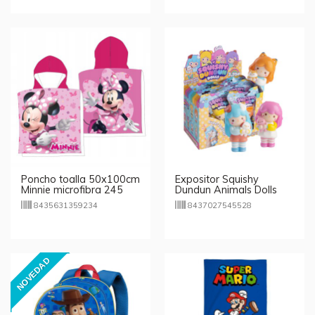
Poncho toalla 50x100cm
Expositor Squishy
Minnie microfibra 245
Dundun Animals Dolls
gsm
8435631359234
8437027545528
NOVEDAD