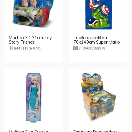
Mochila 3D 31cm Toy
Toalla microfibra
Story Friends
70x140cm Super Mario
8445118096781
8435631358978
Muñeca Elsa Frozen
Expositor Dominadores