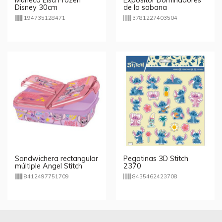
Disney 30cm
de la sabana
194735128471
3781227403504
Sandwichera rectangular
Pegatinas 3D Stitch
múltiple Angel Stitch
2370
8412497751709
8435462423708