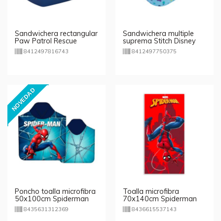
Sandwichera rectangular
Sandwichera multiple
Paw Patrol Rescue
suprema Stitch Disney
8412497816743
8412497750375
NOVEDAD
Poncho toalla microfibra
Toalla microfibra
50x100cm Spiderman
70x140cm Spiderman
Marvel
Marvel - rojo
8435631312369
8436615537143