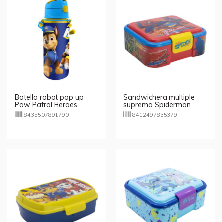
Botella robot pop up
Sandwichera multiple
Paw Patrol Heroes
suprema Spiderman
600ml
8435507891790
8412497835379