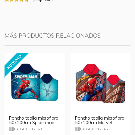
MÁS PRODUCTOS RELACIONADOS
NOVEDAD
Poncho toalla microfibra
Poncho toalla microfibra
50x100cm Spiderman
50x100cm Marvel
Marvel
Spiderman City
8435631312369
8435631312345