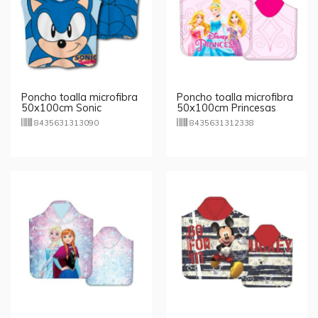
Poncho toalla microfibra
Poncho toalla microfibra
50x100cm Sonic
50x100cm Princesas
Disney
8435631313090
8435631312338