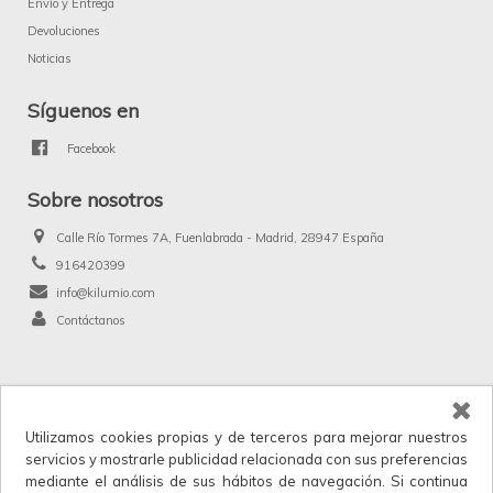
Envío y Entrega
Devoluciones
Noticias
Síguenos en
Facebook
Sobre nosotros
Calle Río Tormes 7A, Fuenlabrada - Madrid, 28947 España
916420399
info@kilumio.com
Contáctanos
®
Kilumio.com. Todos los derechos reservados.
Utilizamos cookies propias y de terceros para mejorar nuestros
Kilumio, distribuidor y proveedor mayorista de productos de licencias, merchandising
servicios y mostrarle publicidad relacionada con sus preferencias
y anunciados en TV. IVA no incluido en los precios.
mediante el análisis de sus hábitos de navegación. Si continua
Horario de atención al cliente: Lunes a Viernes 9:00 a 17:30.