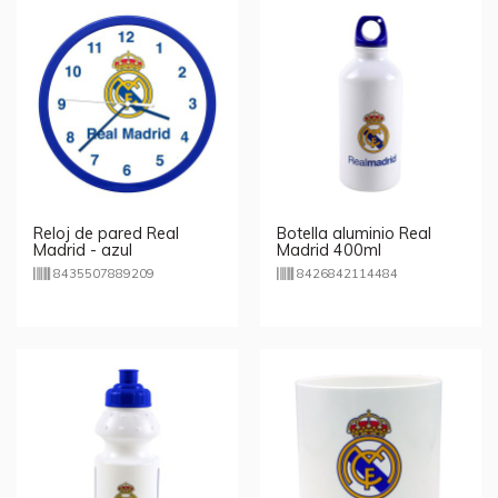
Reloj de pared Real
Botella aluminio Real
Madrid - azul
Madrid 400ml
8435507889209
8426842114484