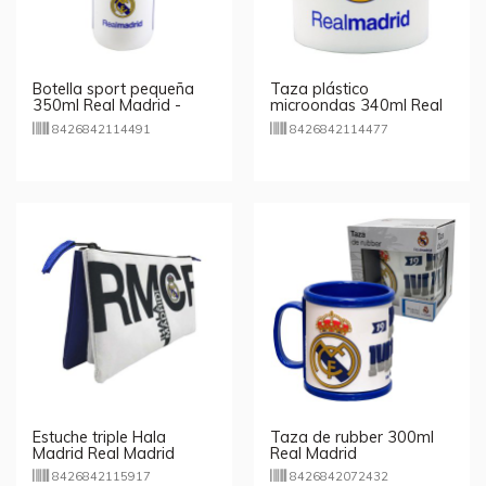
Botella sport pequeña
Taza plástico
350ml Real Madrid -
microondas 340ml Real
blanco
Madrid
8426842114491
8426842114477
Estuche triple Hala
Taza de rubber 300ml
Madrid Real Madrid
Real Madrid
23cm
8426842115917
8426842072432