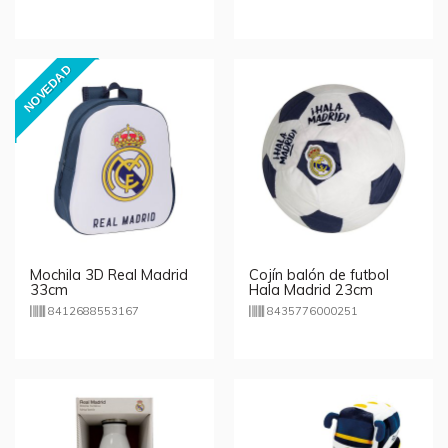
NOVEDAD
Mochila 3D Real Madrid
Cojín balón de futbol
33cm
Hala Madrid 23cm
8412688553167
8435776000251