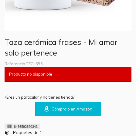
Taza cerámica frases - Mi amor
solo pertenece
Referencia
TZCL393
Producto no disponible
¿Eres un particular y no tienes tienda?
Cómpralo en Amazon
8436592690343
Paquetes de 1