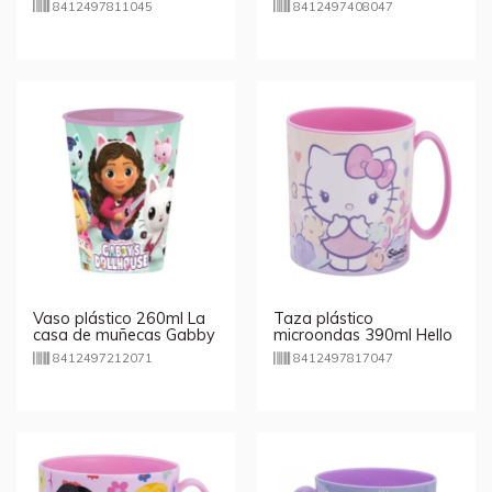
8412497811045
8412497408047
Vaso plástico 260ml La
Taza plástico
casa de muñecas Gabby
microondas 390ml Hello
Kitty
8412497212071
8412497817047