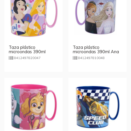
Taza plástico
Taza plástico
microondas 390ml
microondas 390ml Ana
Princesas Disney
& Elsa Frozen Disney
8412497820047
8412497810048
Beautiful