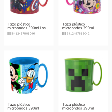
Taza plástico
Taza plástico
microondas 390ml Los
microondas 390ml
Vengadores Marvel
Minnie Flower
8412497801046
8412497812042
Bombers
Taza plástico
Taza plástico
microondas 390ml
microondas 390ml
Mickey and Friends
Minecraft Creeper Green