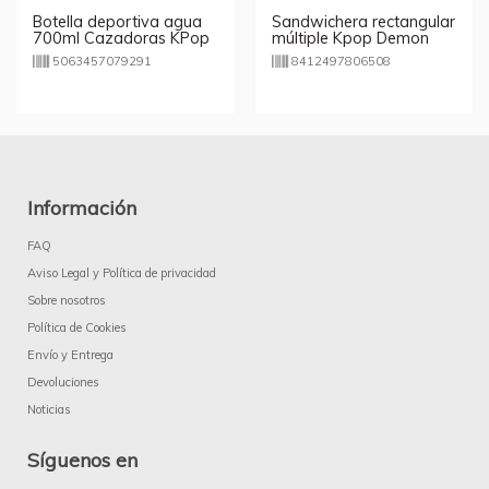
Botella deportiva agua
Sandwichera rectangular
700ml Cazadoras KPop
múltiple Kpop Demon
Demon Hunters
Hunters
5063457079291
8412497806508
Información
FAQ
Aviso Legal y Política de privacidad
Sobre nosotros
Política de Cookies
Envío y Entrega
Devoluciones
Noticias
Síguenos en