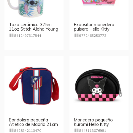
Taza cerámica 325ml
Expositor monedero
11oz Stitch Aloha Young
pulsera Hello Kitty
Adult
8412497317844
9772465253772
Bandolera pequeña
Monedero pequeño
Atlético de Madrid 21cm
Kuromi Hello Kitty
8426842113470
8445118076981