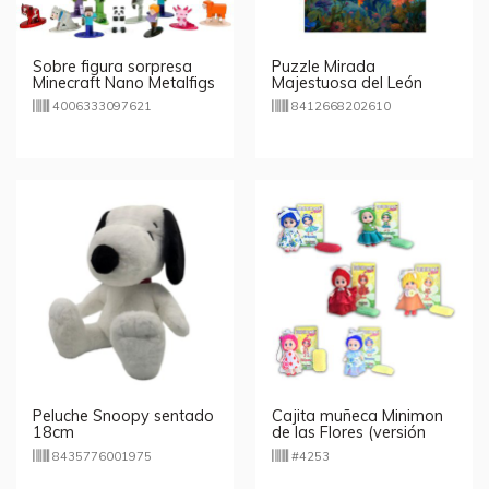
Sobre figura sorpresa
Puzzle Mirada
Minecraft Nano Metalfigs
Majestuosa del León
Die Cast 4cm
500pzs
4006333097621
8412668202610
Peluche Snoopy sentado
Cajita muñeca Minimon
18cm
de las Flores (versión
italiana)
8435776001975
#4253