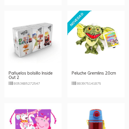
NOVEDAD
Pañuelos bolsillo Inside
Peluche Gremlins 20cm
Out 2
8053685272547
883975141875