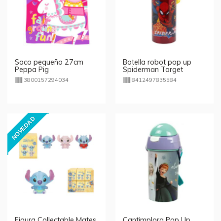
Saco pequeño 27cm
Botella robot pop up
Peppa Pig
Spiderman Target
Marvel 730ml
3800157294034
8412497835584
NOVEDAD
Figura Collectable Mates
Cantimplora Pop Up