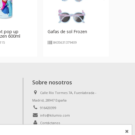
ot pop up
Gafas de sol Frozen
ozen 600ml
115
8435631379409
Sobre nosotros
Calle Río Tormes 7A, Fuenlabrada -
Madrid, 28947 España
916420399
info@kilumio.com
Contáctanos