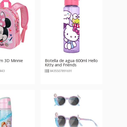
cm 3D Minnie
Botella de agua 600ml Hello
Kitty and Friends
443
8435507891691