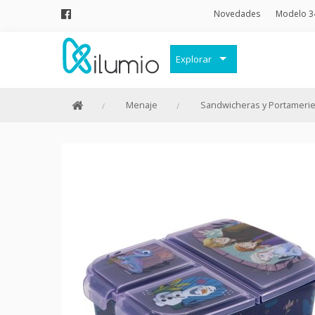
Novedades
Modelo 3
Explorar
Decoración
Menaje
Sandwicheras y Portameri
Frases Originales
Juguetes
Papelería
Menaje
Merchandising Friki
Moda y Complementos
Invierno
Verano
Outlet
Personajes y marcas