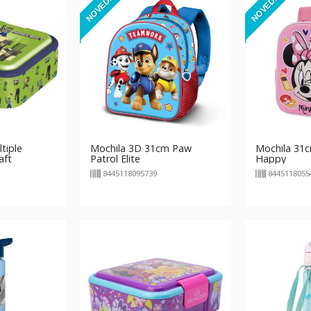
NOVEDAD
NOVEDAD
tiple
Mochila 3D 31cm Paw
Mochila 31
aft
Patrol Elite
Happy
8445118095739
8445118055