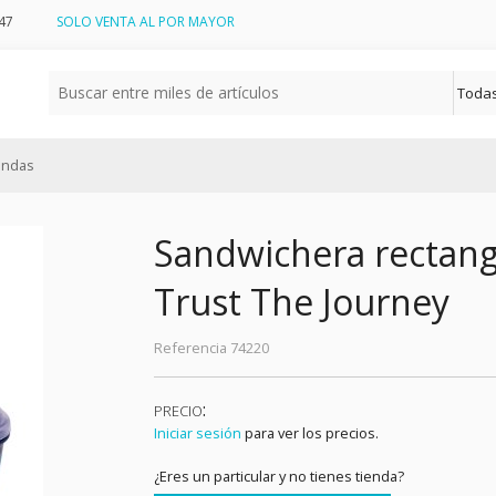
47
SOLO VENTA AL POR MAYOR
endas
Sandwichera rectang
Trust The Journey
Referencia
74220
:
PRECIO
Iniciar sesión
para ver los precios.
¿Eres un particular y no tienes tienda?