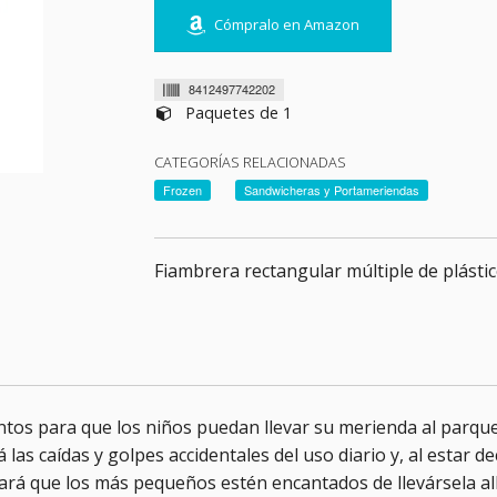
Cómpralo en Amazon
8412497742202
Paquetes de 1
CATEGORÍAS RELACIONADAS
Frozen
Sandwicheras y Portameriendas
Fiambrera rectangular múltiple de plásti
tos para que los niños puedan llevar su merienda al parque,
 las caídas y golpes accidentales del uso diario y, al estar 
hará que los más pequeños estén encantados de llevársela all