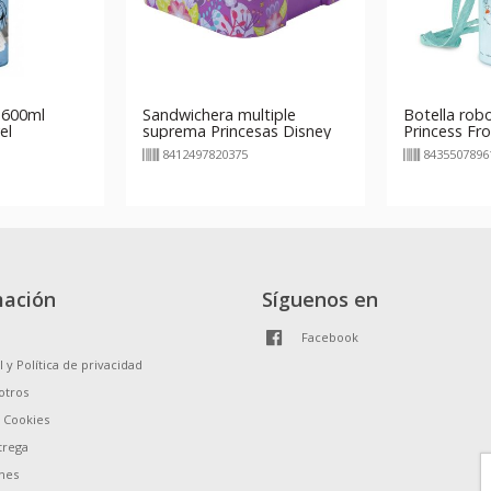
 600ml
Sandwichera multiple
Botella rob
el
suprema Princesas Disney
Princess Fr
Courageous Heart
8412497820375
8435507896
mación
Síguenos en
Facebook
l y Política de privacidad
otros
e Cookies
trega
nes