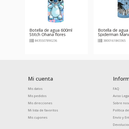
Botella de agua 600ml
Botella de agua
Stitch Ohana flores
Spiderman Marv
8435507890236
3800161843365
Mi cuenta
Infor
Mis datos
FAQ
Mis pedidos
Aviso Lega
Mis direcciones
Sobre nos
Mi lista de favoritos
Política d
Mis cupones
Envío y En
Devolucio