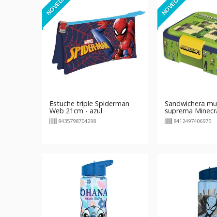
NOVEDAD
NOVEDAD
Estuche triple Spiderman
Sandwichera mul
Web 21cm - azul
suprema Minecr
8435798704298
8412497406975