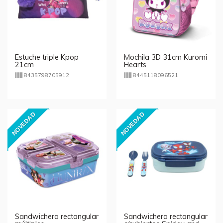
Estuche triple Kpop
Mochila 3D 31cm Kuromi
21cm
Hearts
8435798705912
8445118096521
NOVEDAD
NOVEDAD
Sandwichera rectangular
Sandwichera rectangular