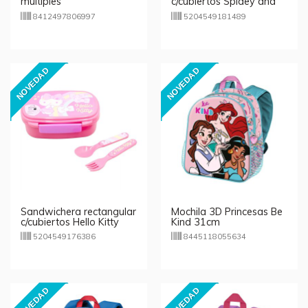
múltiples
c/cubiertos Spidey and
compartimientos Kpop
Amazing Friends
8412497806997
5204549181489
Demon Hunters
NOVEDAD
NOVEDAD
Sandwichera rectangular
Mochila 3D Princesas Be
c/cubiertos Hello Kitty
Kind 31cm
5204549176386
8445118055634
NOVEDAD
NOVEDAD