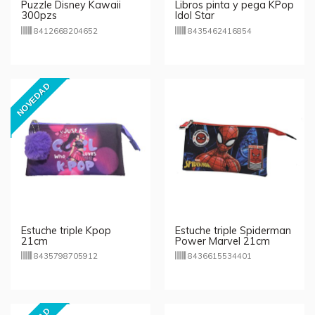
Puzzle Disney Kawaii
Libros pinta y pega KPop
300pzs
Idol Star
8412668204652
8435462416854
NOVEDAD
Estuche triple Kpop
Estuche triple Spiderman
21cm
Power Marvel 21cm
8435798705912
8436615534401