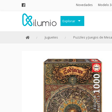
Novedades
Modelo 3
Explorar
Decoración
Juguetes
Puzzles y Juegos de Mes
Frases Originales
Juguetes
Papelería
Menaje
Merchandising Friki
Moda y Complementos
Invierno
Verano
Outlet
Personajes y marcas