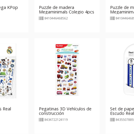
pega KPop
Puzzle de madera
Puzzle de 
Megaminimals Colegio 4pcs
Megaminima
8410446468562
8410446468
s Real
Pegatinas 3D Vehículos de
Set de papel
construcción
Escudo Rea
8434722124119
8435507889