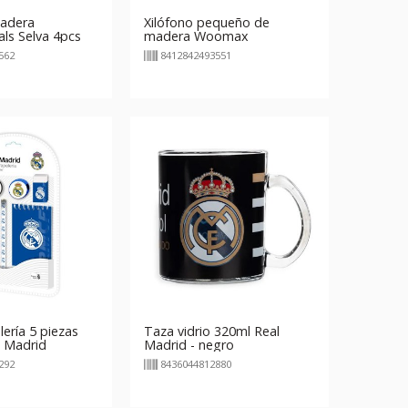
madera
Xilófono pequeño de
ls Selva 4pcs
madera Woomax
562
8412842493551
ería 5 piezas
Taza vidrio 320ml Real
l Madrid
Madrid - negro
292
8436044812880