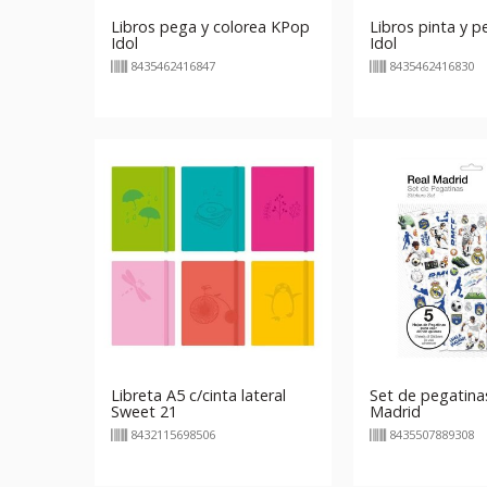
Libros pega y colorea KPop
Libros pinta y 
Idol
Idol
8435462416847
8435462416830
Libreta A5 c/cinta lateral
Set de pegatina
Sweet 21
Madrid
8432115698506
8435507889308