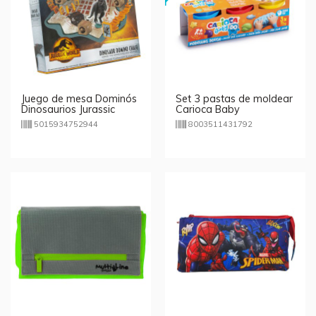
Juego de mesa Dominós
Set 3 pastas de moldear
Dinosaurios Jurassic
Carioca Baby
World
5015934752944
8003511431792