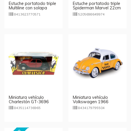
Estuche portatodo triple
Estuche portatodo triple
Multiline con solapa
Spiderman Marvel 22cm
8413623770571
5205698649974
Miniatura vehículo
Miniatura vehículo
Charlestón GT-3696
Volkswagen 1966
Classic Beetle Taxi Die-
8435114736965
8434179795504
Cast 1:24