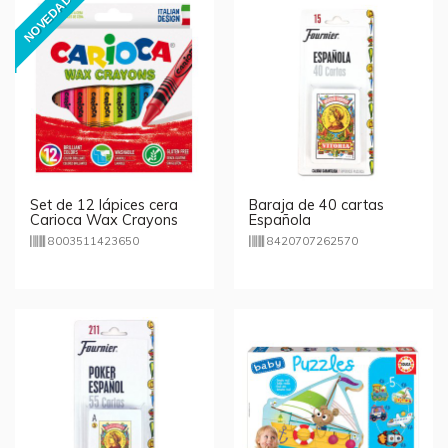
NOVEDAD
Set de 12 lápices cera
Baraja de 40 cartas
Carioca Wax Crayons
Española
8003511423650
8420707262570