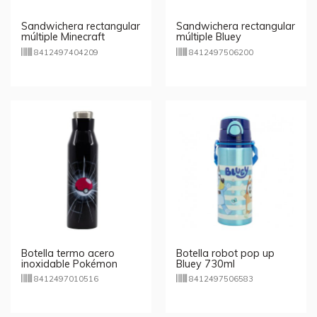
Sandwichera rectangular
Sandwichera rectangular
múltiple Minecraft
múltiple Bluey
8412497404209
8412497506200
Botella termo acero
Botella robot pop up
inoxidable Pokémon
Bluey 730ml
515ml
8412497010516
8412497506583