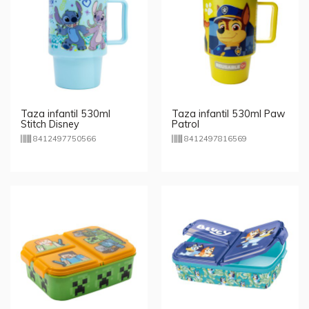
Taza infantil 530ml
Taza infantil 530ml Paw
Stitch Disney
Patrol
8412497750566
8412497816569