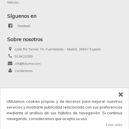
Noticias
Síguenos en
Facebook
Sobre nosotros
Calle Río Tormes 7A, Fuenlabrada - Madrid, 28947 España
916420399
info@kilumio.com
Contáctanos
®
Kilumio.com. Todos los derechos reservados.
Utilizamos cookies propias y de terceros para mejorar nuestros
Kilumio, distribuidor y proveedor mayorista de productos de licencias, merchandising
servicios y mostrarle publicidad relacionada con sus preferencias
y anunciados en TV. IVA no incluido en los precios.
mediante el análisis de sus hábitos de navegación. Si continua
Horario de atención al cliente: Lunes a Viernes 9:00 a 17:30.
navegando, consideramos que acepta su uso.
Iniciar sesión
para ver los precios.
Leer más