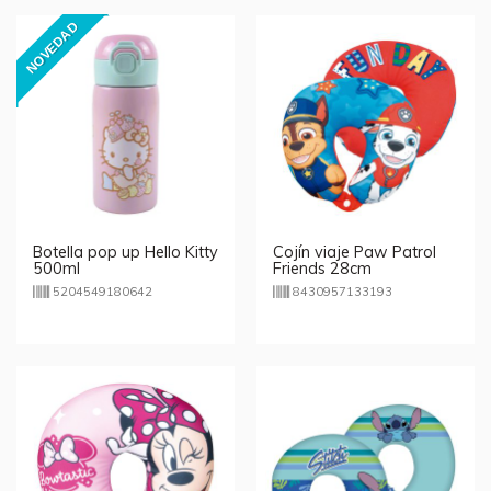
NOVEDAD
Botella pop up Hello Kitty
Cojín viaje Paw Patrol
500ml
Friends 28cm
5204549180642
8430957133193