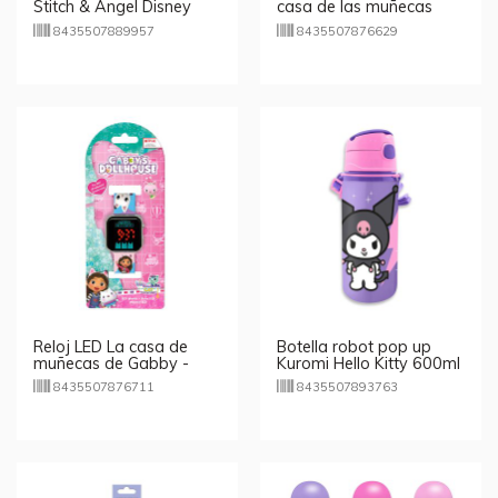
Stitch & Angel Disney
casa de las muñecas
600ml
Gabby 600ml
8435507889957
8435507876629
Reloj LED La casa de
Botella robot pop up
muñecas de Gabby -
Kuromi Hello Kitty 600ml
rosa
8435507876711
8435507893763