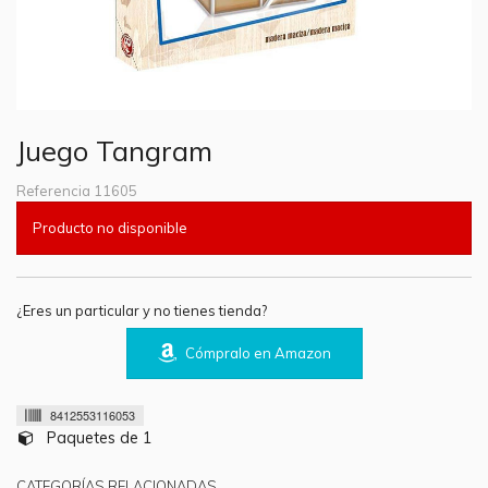
Juego Tangram
Referencia
11605
Producto no disponible
¿Eres un particular y no tienes tienda?
Cómpralo en Amazon
8412553116053
Paquetes de 1
CATEGORÍAS RELACIONADAS