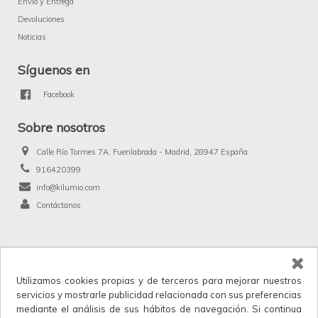
Envío y Entrega
Devoluciones
Noticias
Síguenos en
Facebook
Sobre nosotros
Calle Río Tormes 7A, Fuenlabrada - Madrid, 28947 España
916420399
info@kilumio.com
Contáctanos
®
Kilumio.com. Todos los derechos reservados.
Utilizamos cookies propias y de terceros para mejorar nuestros
Kilumio, distribuidor y proveedor mayorista de productos de licencias, merchandising
servicios y mostrarle publicidad relacionada con sus preferencias
y anunciados en TV. IVA no incluido en los precios.
mediante el análisis de sus hábitos de navegación. Si continua
Horario de atención al cliente: Lunes a Viernes 9:00 a 17:30.