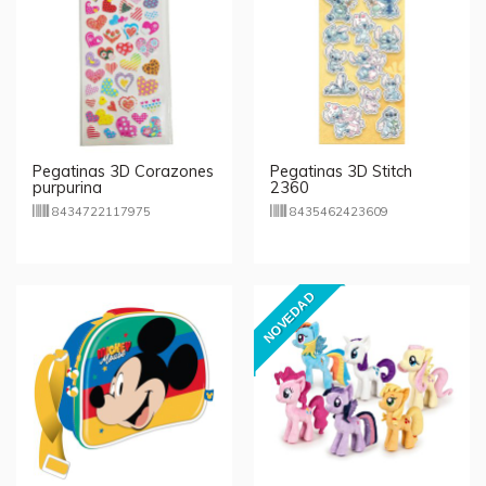
Pegatinas 3D Corazones
Pegatinas 3D Stitch
purpurina
2360
8434722117975
8435462423609
NOVEDAD