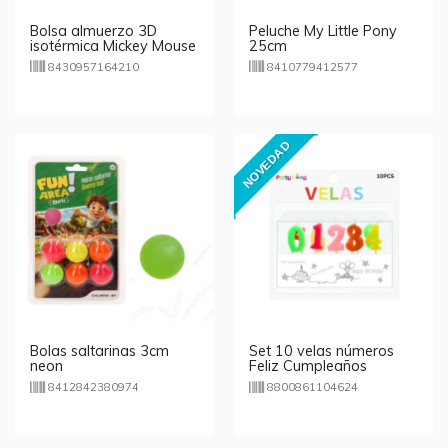
Bolsa almuerzo 3D
Peluche My Little Pony
isotérmica Mickey Mouse
25cm
Disney
8430957164210
8410779412577
NOVEDAD
Bolas saltarinas 3cm
Set 10 velas números
neon
Feliz Cumpleaños
8412842380974
8800861104624