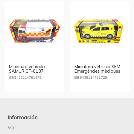
Miniatura vehículo
Miniatura vehículo SEM
SAMUR GT-8137
Emergències mèdiques
GT-8172
8435114781378
8435114781729
Información
FAQ