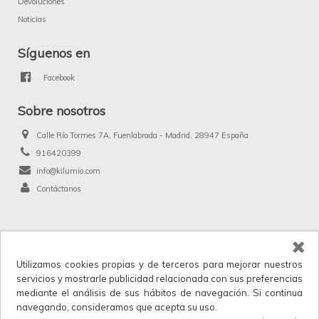
Devoluciones
Noticias
Síguenos en
Facebook
Sobre nosotros
Calle Río Tormes 7A, Fuenlabrada - Madrid, 28947 España
916420399
info@kilumio.com
Contáctanos
®
Kilumio.com. Todos los derechos reservados.
Utilizamos cookies propias y de terceros para mejorar nuestros
Kilumio, distribuidor y proveedor mayorista de productos de licencias, merchandising
servicios y mostrarle publicidad relacionada con sus preferencias
y anunciados en TV. IVA no incluido en los precios.
mediante el análisis de sus hábitos de navegación. Si continua
Horario de atención al cliente: Lunes a Viernes 9:00 a 17:30.
navegando, consideramos que acepta su uso.
Iniciar sesión
para ver los precios.