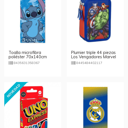
Toalla microfibra
Plumier triple 44 piezas
poliéster 70x140cm
Los Vengadores Marvel
Stitch Cool
8435631358367
8445484402117
NOVEDAD