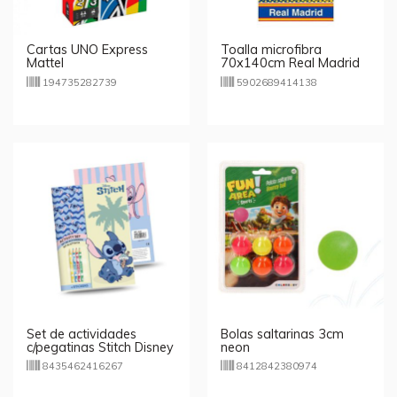
Cartas UNO Express
Toalla microfibra
Mattel
70x140cm Real Madrid
FC
194735282739
5902689414138
Set de actividades
Bolas saltarinas 3cm
c/pegatinas Stitch Disney
neon
8435462416267
8412842380974