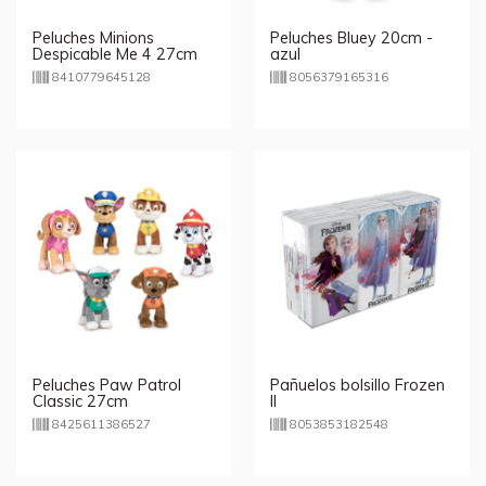
Peluches Minions
Peluches Bluey 20cm -
Despicable Me 4 27cm
azul
8410779645128
8056379165316
Peluches Paw Patrol
Pañuelos bolsillo Frozen
Classic 27cm
II
8425611386527
8053853182548