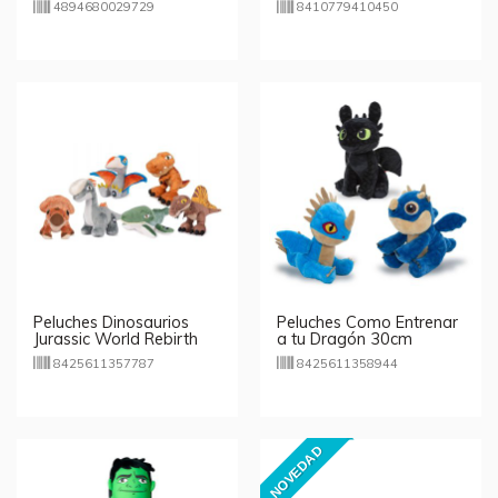
modelos aleatorios
Dragón c/fruta 25cm
4894680029729
8410779410450
Peluches Dinosaurios
Peluches Como Entrenar
Jurassic World Rebirth
a tu Dragón 30cm
25cm
8425611357787
8425611358944
NOVEDAD