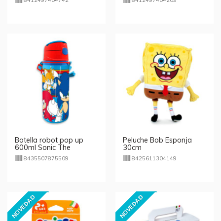
8412497404742
8412497404209
Botella robot pop up
Peluche Bob Esponja
600ml Sonic The
30cm
Hedgehog
8435507875509
8425611304149
NOVEDAD
NOVEDAD