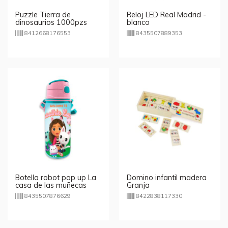
Puzzle Tierra de
Reloj LED Real Madrid -
dinosaurios 1000pzs
blanco
8412668176553
8435507889353
Botella robot pop up La
Domino infantil madera
casa de las muñecas
Granja
Gabby 600ml
8435507876629
8422838117330