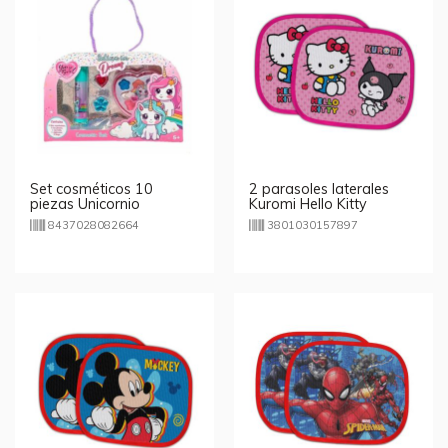
Set cosméticos 10
2 parasoles laterales
piezas Unicornio
Kuromi Hello Kitty
8437028082664
3801030157897