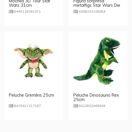
Mochila 3D Tour Star
Figura sorpresa
Wars 31cm
metalfigs Star Wars Die
Cast
8445118041071
4006333105654
Peluche Gremlins 25cm
Peluche Dinosaurio Rex
25cm
8425611317187
8422802466464