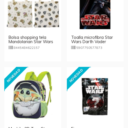
Bolsa shopping tela
Toalla microfibra Star
Mandolarian Star Wars
Wars Darth Vader
40cm
70x140cm
8445484622157
5907750577873
NOVEDAD
NOVEDAD