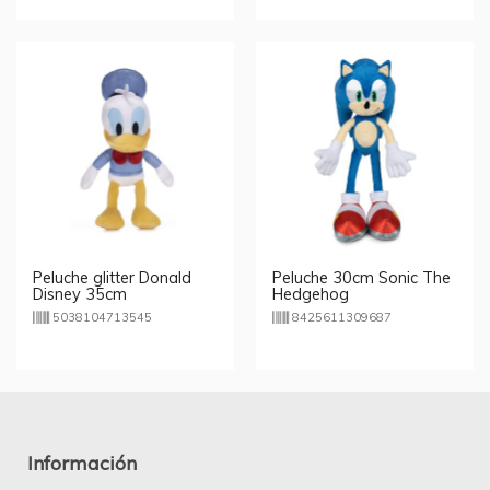
Peluche glitter Donald
Peluche 30cm Sonic The
Disney 35cm
Hedgehog
5038104713545
8425611309687
Información