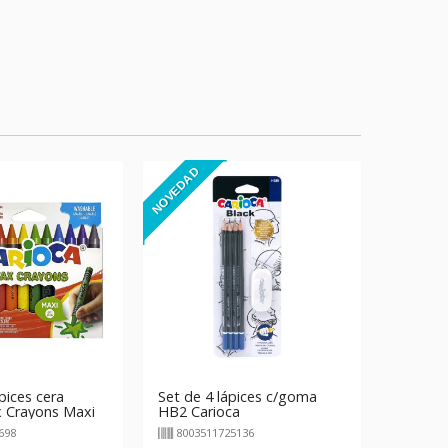
NOVEDAD
pices cera
Set de 4 lápices c/goma
x Crayons Maxi
HB2 Carioca
698
8003511725136