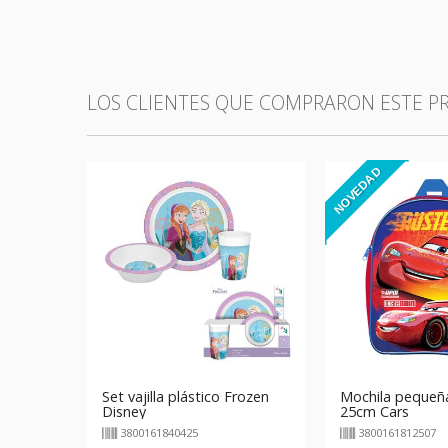
LOS CLIENTES QUE COMPRARON ESTE 
NOVEDAD
Set vajilla plástico Frozen
Mochila pequeña
Disney
25cm Cars
3800161840425
3800161812507