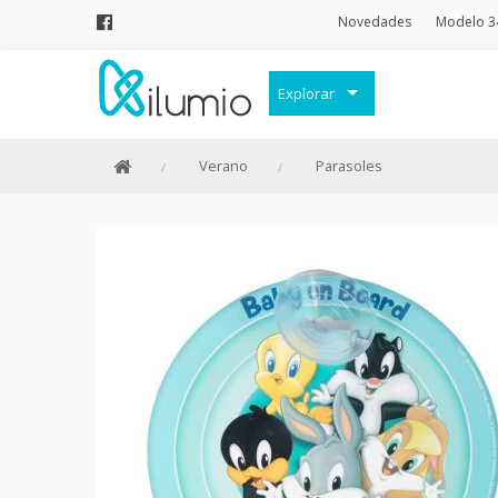
Novedades
Modelo 3
Explorar
Decoración
Verano
Parasoles
Frases Originales
Juguetes
Papelería
Menaje
Merchandising Friki
Moda y Complementos
Invierno
Verano
Outlet
Personajes y marcas