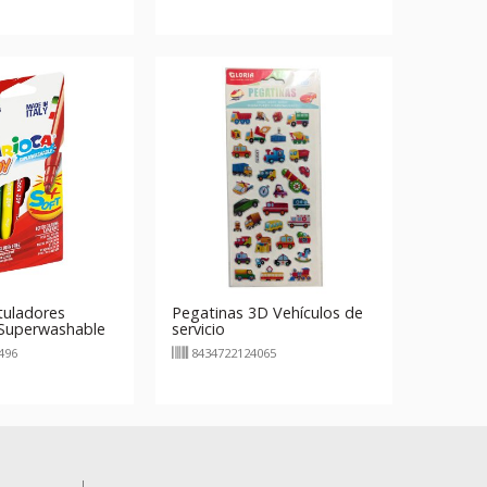
tuladores
Pegatinas 3D Vehículos de
 Superwashable
servicio
496
8434722124065