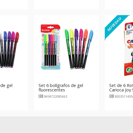
NOVEDAD
 de gel
Set 6 bolígrafos de gel
Set de 6 Ro
fluorescentes
Carioca Joy
Soft
8434722085663
8003511405