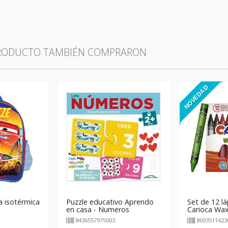
PRODUCTO TAMBIÉN COMPRARON
NOVEDAD
 isotérmica
Puzzle educativo Aprendo
Set de 12 lá
en casa - Numeros
Carioca Wa
8436557975003
8003511423