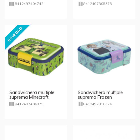
Team
8412497404742
8412497808373
NOVEDAD
Sandwichera multiple
Sandwichera multiple
suprema Minecraft
suprema Frozen
8412497406975
8412497810376