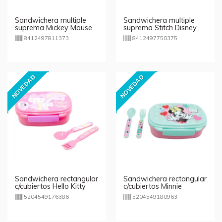
Sandwichera multiple
Sandwichera multiple
suprema Mickey Mouse
suprema Stitch Disney
8412497811373
8412497750375
NOVEDAD
NOVEDAD
Sandwichera rectangular
Sandwichera rectangular
c/cubiertos Hello Kitty
c/cubiertos Minnie
Fashion
5204549176386
5204549180963