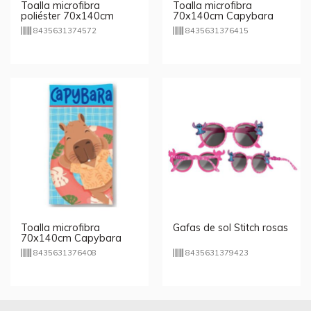
Toalla microfibra
Toalla microfibra
poliéster 70x140cm
70x140cm Capybara
Stitch sentado
Dancing
8435631374572
8435631376415
Toalla microfibra
Gafas de sol Stitch rosas
70x140cm Capybara
8435631376408
8435631379423