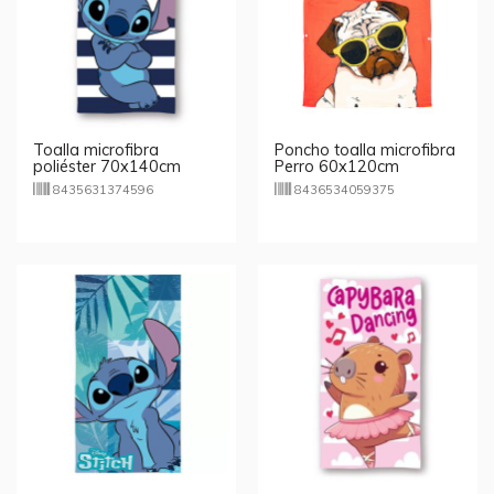
Toalla microfibra
Poncho toalla microfibra
poliéster 70x140cm
Perro 60x120cm
Stitch rayas
8435631374596
8436534059375