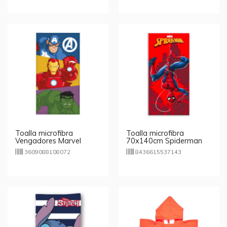
Toalla microfibra
Toalla microfibra
Vengadores Marvel
70x140cm Spiderman
70x140cm
Marvel - rojo
3609088108072
8436615537143