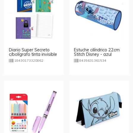
Diario Super Secreto
Estuche cilíndrico 22cm
c/bolígrafo tinta invisible
Stitch Disney - azul
18430173320862
8435631361534