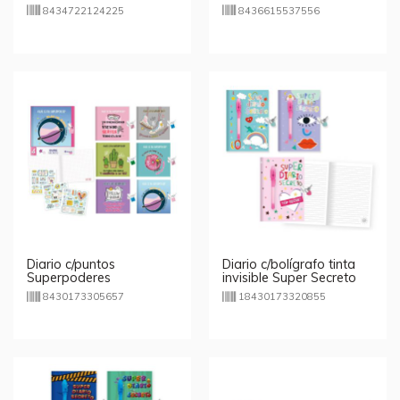
8434722124225
8436615537556
Diario c/puntos
Diario c/bolígrafo tinta
Superpoderes
invisible Super Secreto
8430173305657
18430173320855