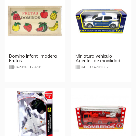
Domino infantil madera
Miniatura vehículo
Frutas
Agentes de movilidad
GT-8105
8429283179791
8435114781057