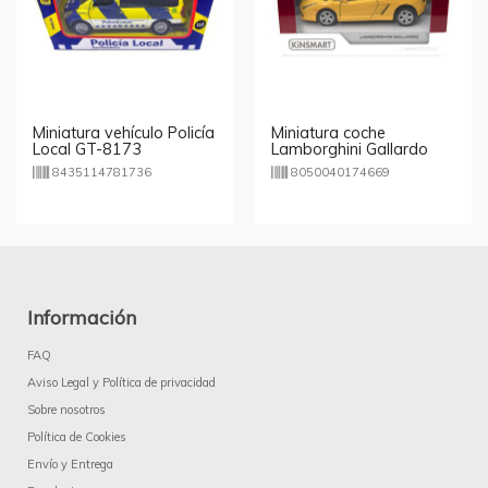
Miniatura vehículo Policía
Miniatura coche
Local GT-8173
Lamborghini Gallardo
1:32 - modelos
8435114781736
8050040174669
aleatorios
Información
FAQ
Aviso Legal y Política de privacidad
Sobre nosotros
Política de Cookies
Envío y Entrega