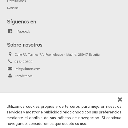
Devoluciones
Noticias
Síguenos en
Facebook
Sobre nosotros
Calle Río Tormes 7A, Fuenlabrada - Madrid, 28947 España
916420399
info@kilumio.com
Contáctanos
®
Kilumio.com. Todos los derechos reservados.
Utilizamos cookies propias y de terceros para mejorar nuestros
Kilumio, distribuidor y proveedor mayorista de productos de licencias, merchandising
servicios y mostrarle publicidad relacionada con sus preferencias
y anunciados en TV. IVA no incluido en los precios.
mediante el análisis de sus hábitos de navegación. Si continua
Horario de atención al cliente: Lunes a Viernes 9:00 a 17:30.
navegando, consideramos que acepta su uso.