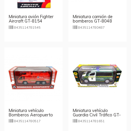
Miniatura avión Fighter
Miniatura camión de
Aircraft GT-8154
bomberos GT-8048
8435114781545
8435114780487
Miniatura vehículo
Miniatura vehículo
Bomberos Aeropuerto
Guardia Civil Tráfico GT-
GT-8051
8165
8435114780517
8435114781651