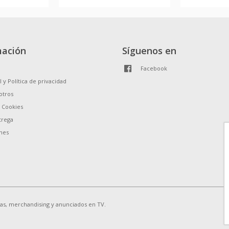
mación
Síguenos en
Facebook
l y Política de privacidad
otros
e Cookies
trega
nes
ias, merchandising y anunciados en TV.