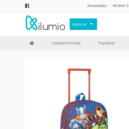
Novedades
Modelo 3
Explorar
Decoración
Campaña Escolar
Papelería
Frases Originales
Juguetes
Papelería
Menaje
Merchandising Friki
Moda y Complementos
Invierno
Verano
Outlet
Personajes y marcas