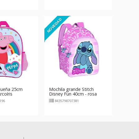
NOVEDAD
queña 25cm
Mochila grande Stitch
coíris
Disney Fun 40cm - rosa
196
8435798707381