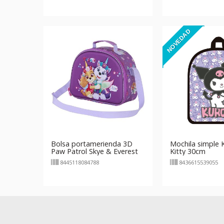
NOVEDAD
Bolsa portamerienda 3D
Mochila simple 
Paw Patrol Skye & Everest
Kitty 30cm
8445118084788
8436615539055