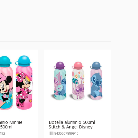
inio Minnie
Botella aluminio 500ml
 500ml
Stitch & Angel Disney
492
8435507889940