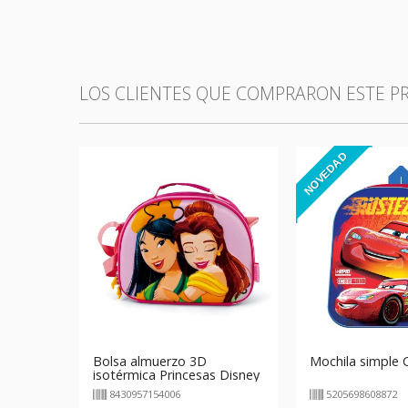
LOS CLIENTES QUE COMPRARON ESTE 
NOVEDAD
Bolsa almuerzo 3D
Mochila simple 
isotérmica Princesas Disney
8430957154006
5205698608872