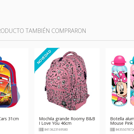
PRODUCTO TAMBIÉN COMPRARON
NOVEDAD
Cars 31cm
Mochila grande Roomy B&B
Botella alum
I Love You 46cm
Mouse Pink
8413623169580
8435507872