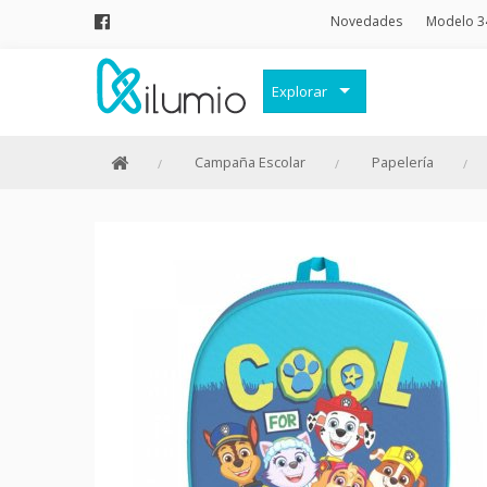
Novedades
Modelo 3
Explorar
Decoración
Campaña Escolar
Papelería
Frases Originales
Juguetes
Papelería
Menaje
Merchandising Friki
Moda y Complementos
Invierno
Verano
Outlet
Personajes y marcas