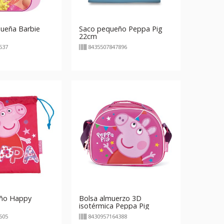
ueña Barbie
Saco pequeño Peppa Pig
22cm
537
8435507847896
ño Happy
Bolsa almuerzo 3D
isotérmica Peppa Pig
605
8430957164388