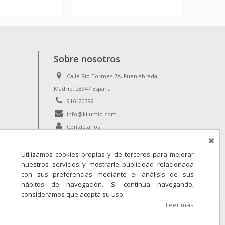
Sobre nosotros
Calle Río Tormes 7A, Fuenlabrada -
Madrid, 28947 España
916420399
info@kilumio.com
Contáctanos
Utilizamos cookies propias y de terceros para mejorar
nuestros servicios y mostrarle publicidad relacionada
con sus preferencias mediante el análisis de sus
hábitos de navegación. Si continua navegando,
consideramos que acepta su uso.
Leer más
Iniciar sesión
para ver los precios.