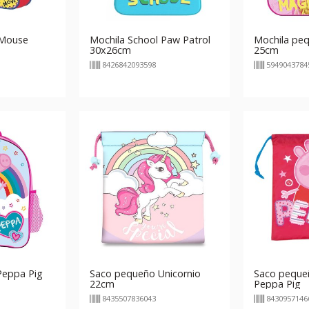
 Mouse
Mochila School Paw Patrol
Mochila peq
30x26cm
25cm
8426842093598
5949043784
Peppa Pig
Saco pequeño Unicornio
Saco peque
22cm
Peppa Pig
8435507836043
8430957146