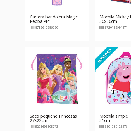
Cartera bandolera Magic
Mochila Mickey
Peppa Pig
30x26cm
8712645286320
8720193994871
NOVEDAD
Saco pequeño Princesas
Mochila simple 
27x22cm
31cm
5205698608773
3801030128576