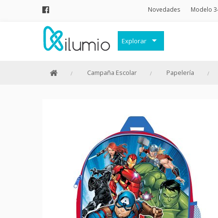
Novedades
Modelo 3
Explorar
Decoración
Campaña Escolar
Papelería
Frases Originales
Juguetes
Papelería
Menaje
Merchandising Friki
Moda y Complementos
Invierno
Verano
Outlet
Personajes y marcas