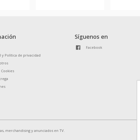
mación
Síguenos en
Facebook
l y Política de privacidad
otros
e Cookies
trega
nes
ias, merchandising y anunciados en TV.