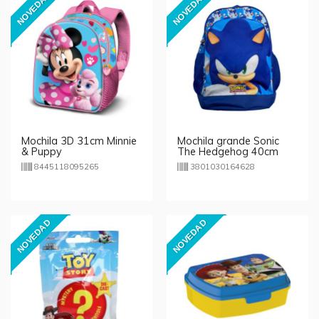
NOVEDAD
NOVEDAD
Mochila 3D 31cm Minnie
Mochila grande Sonic
& Puppy
The Hedgehog 40cm
8445118095265
3801030164628
NOVEDAD
NOVEDAD