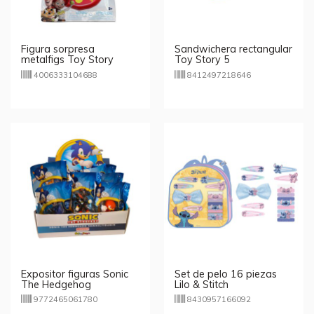
Figura sorpresa
Sandwichera rectangular
metalfigs Toy Story
Toy Story 5
Disney Die Cast
4006333104688
8412497218646
Expositor figuras Sonic
Set de pelo 16 piezas
The Hedgehog
Lilo & Stitch
9772465061780
8430957166092