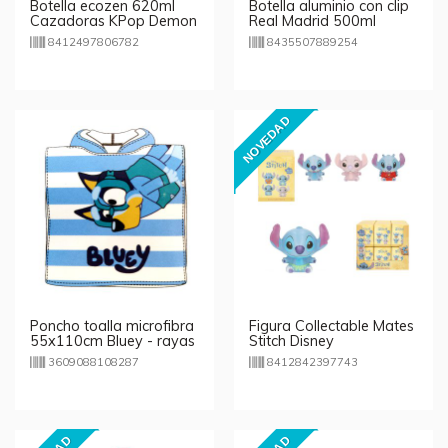
Botella ecozen 620ml
Botella aluminio con clip
Cazadoras KPop Demon
Real Madrid 500ml
Hunters
8412497806782
8435507889254
NOVEDAD
Poncho toalla microfibra
Figura Collectable Mates
55x110cm Bluey - rayas
Stitch Disney
3609088108287
8412842397743