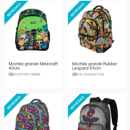
NOVEDAD
NOVEDAD
Mochila grande Minecraft
Mochila grande Rubber
40cm
Leopard 45cm
8435798706988
8413623967186
NOVEDAD
NOVEDAD