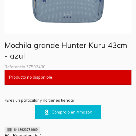
Mochila grande Hunter Kuru 43cm
- azul
Referencia
37502430
Producto no disponible
¿Eres un particular y no tienes tienda?
Cómpralo en Amazon
8413623781669
Paquetes de 1