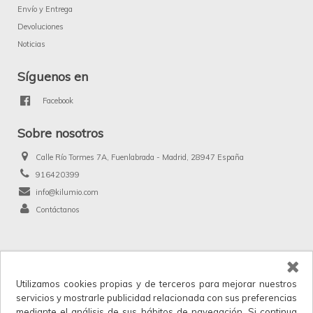
Envío y Entrega
Devoluciones
Noticias
Síguenos en
Facebook
Sobre nosotros
Calle Río Tormes 7A, Fuenlabrada - Madrid, 28947 España
916420399
info@kilumio.com
Contáctanos
®
Kilumio.com. Todos los derechos reservados.
Utilizamos cookies propias y de terceros para mejorar nuestros
Kilumio, distribuidor y proveedor mayorista de productos de licencias, merchandising
servicios y mostrarle publicidad relacionada con sus preferencias
y anunciados en TV. IVA no incluido en los precios.
mediante el análisis de sus hábitos de navegación. Si continua