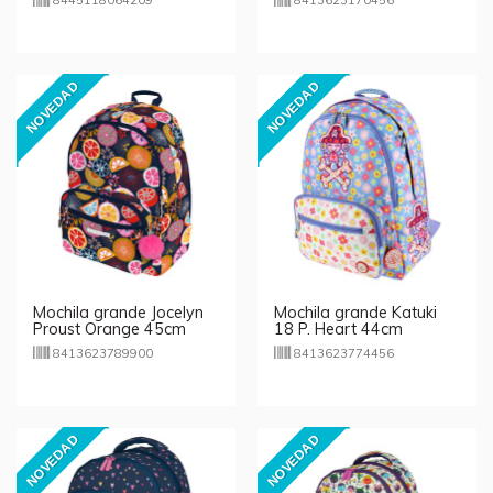
8445118064209
8413623170456
NOVEDAD
NOVEDAD
Mochila grande Jocelyn
Mochila grande Katuki
Proust Orange 45cm
18 P. Heart 44cm
8413623789900
8413623774456
NOVEDAD
NOVEDAD