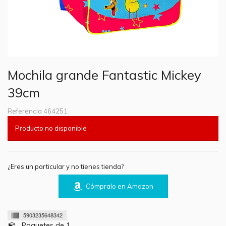
Mochila grande Fantastic Mickey
39cm
Referencia
464251
Producto no disponible
¿Eres un particular y no tienes tienda?
Cómpralo en Amazon
5903235648342
Paquetes de 1