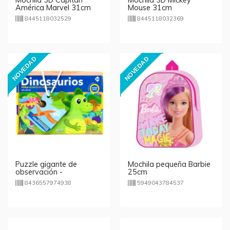
América Marvel 31cm
Mouse 31cm
8445118032529
8445118032369
NOVEDAD
NOVEDAD
Puzzle gigante de
Mochila pequeña Barbie
observación -
25cm
Dinosaurios
8436557974938
5949043784537