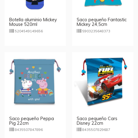
Botella aluminio Mickey
Saco pequeño Fantastic
Mouse 520ml
Mickey 24,5cm
5204549149656
5903235648373
Saco pequeño Peppa
Saco pequeño Cars
Pig 22cm
Disney 22cm
8435507847896
8435507829687