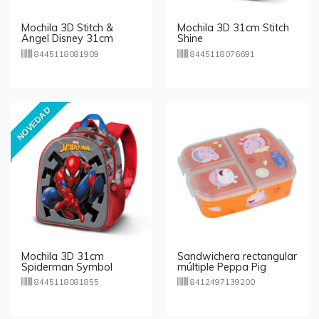
Mochila 3D Stitch &
Mochila 3D 31cm Stitch
Angel Disney 31cm
Shine
8445118081909
8445118076691
NOVEDAD
Mochila 3D 31cm
Sandwichera rectangular
Spiderman Symbol
múltiple Peppa Pig
8445118081855
8412497139200