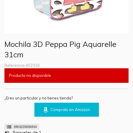
Mochila 3D Peppa Pig Aquarelle
31cm
Referencia
402310
Producto no disponible
¿Eres un particular y no tienes tienda?
Cómpralo en Amazon
5903235656934
Paquetes de 1