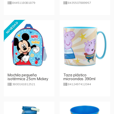
600ml
8445118081879
8435507889957
NOVEDAD
Mochila pequeña
Taza plástico
isotérmica 25cm Mickey
microondas 390ml
Mouse
Peppa Pig Friends
3800161812521
8412497412044