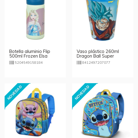
Botella aluminio Flip
Vaso plástico 260ml
500ml Frozen Elsa
Dragon Ball Super
Disney
5204549158184
8412497207077
NOVEDAD
NOVEDAD