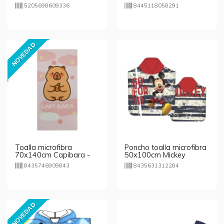
5205698609336
8445118058291
NOVEDAD
Toalla microfibra
Poncho toalla microfibra
70x140cm Capibara -
50x100cm Mickey
rosa
Mouse Disney
8435746909843
8435631312284
NOVEDAD