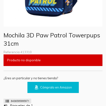
Mochila 3D Paw Patrol Towerpups
31cm
Referencia
413310
Producto no disponible
¿Eres un particular y no tienes tienda?
Cómpralo en Amazon
8436595995971
Paquetes de 1