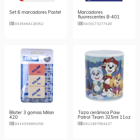
Set 6 marcadores Pastel
Marcadores
fluorescentes B-401
Pastel Collection
8435464128052
8430173277428
Blister 3 gomas Milan
Taza cerámica Paw
420
Patrol Team 325ml 11oz
8414034994259
8412497994427