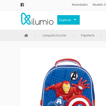
Novedades
Modelo 3
Explorar
Decoración
Campaña Escolar
Papelería
Frases Originales
Juguetes
Papelería
Menaje
Merchandising Friki
Moda y Complementos
Invierno
Verano
Outlet
Personajes y marcas