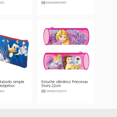
203
8445484409987
tatodo simple
Estuche cilíndrico Princesas
Hedgehoc
Story 22cm
443
5949043783219