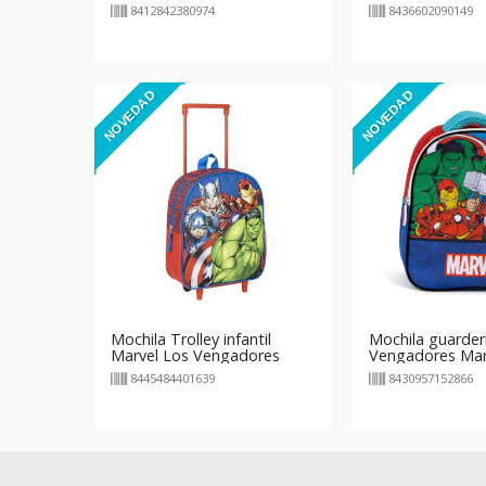
8412842380974
8436602090149
NOVEDAD
NOVEDAD
Mochila Trolley infantil
Mochila guarder
Marvel Los Vengadores
Vengadores Mar
8445484401639
8430957152866