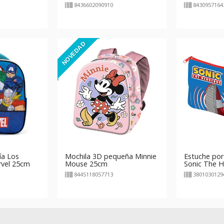
8436602090910
8430957164
NOVEDAD
ía Los
Mochila 3D pequeña Minnie
Estuche por
vel 25cm
Mouse 25cm
Sonic The 
8445118057713
3801030129