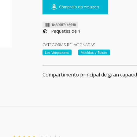
Cómpralo en Amazon
8430957146940
Paquetes de 1
CATEGORÍAS RELACIONADAS
Los Vengadores
Mochilas y Bolsos
Compartimento principal de gran capacid