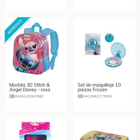
NOVEDAD
Mochila 3D Stitch &
Set de maquillaje 10
Angel Disney - rosa
piezas Frozen
8445118047868
8412842773585