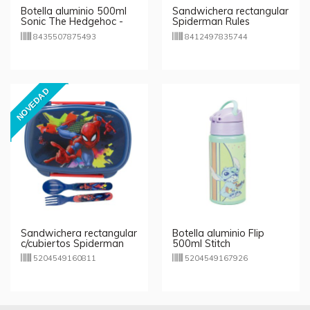
Botella aluminio 500ml
Sandwichera rectangular
Sonic The Hedgehoc -
Spiderman Rules
azul
8435507875493
8412497835744
NOVEDAD
Sandwichera rectangular
Botella aluminio Flip
c/cubiertos Spiderman
500ml Stitch
5204549160811
5204549167926