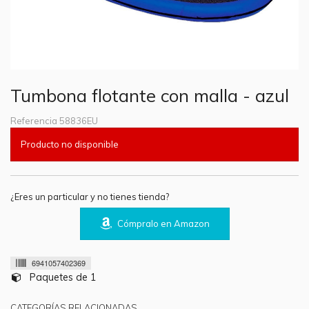
Tumbona flotante con malla - azul
Referencia
58836EU
Producto no disponible
¿Eres un particular y no tienes tienda?
Cómpralo en Amazon
6941057402369
Paquetes de 1
CATEGORÍAS RELACIONADAS