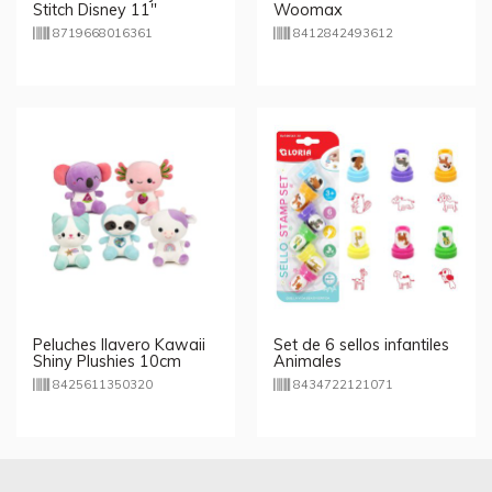
Stitch Disney 11"
Woomax
8719668016361
8412842493612
Peluches llavero Kawaii
Set de 6 sellos infantiles
Shiny Plushies 10cm
Animales
8425611350320
8434722121071