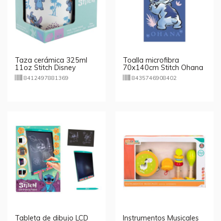
Taza cerámica 325ml
Toalla microfibra
11oz Stitch Disney
70x140cm Stitch Ohana
8412497881369
8435746908402
Tableta de dibujo LCD
Instrumentos Musicales