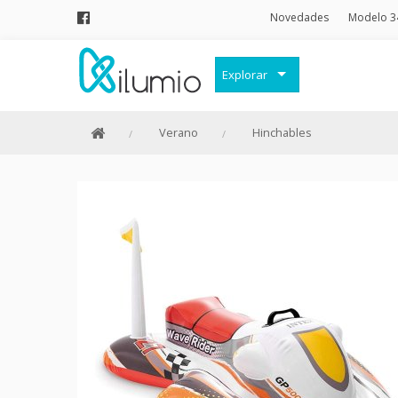
Novedades
Modelo 3
Explorar
Decoración
Verano
Hinchables
Frases Originales
Juguetes
Papelería
Menaje
Merchandising Friki
Moda y Complementos
Invierno
Verano
Outlet
Personajes y marcas