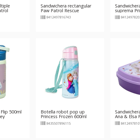
tiple
Sandwichera rectangular
Sandwichera
trol
Paw Patrol Rescue
suprema Pri
Courageous
8412497816743
8412497820
 Flip 500ml
Botella robot pop up
Sandwichera
ney
Princess Frozen 600ml
Ana & Elsa 
8435507896115
8412497810