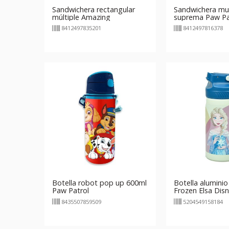
Sandwichera rectangular
Sandwichera mul
múltiple Amazing
suprema Paw Pa
Spiderman
8412497835201
8412497816378
Botella robot pop up 600ml
Botella aluminio
Paw Patrol
Frozen Elsa Dis
8435507859509
5204549158184