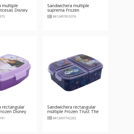
 multiple
Sandwichera multiple
ncesas Disney
suprema Frozen
 Heart
375
8412497810376
 rectangular
Sandwichera rectangular
Frozen Disney
múltiple Frozen Trust The
Journey
741
8412497742202