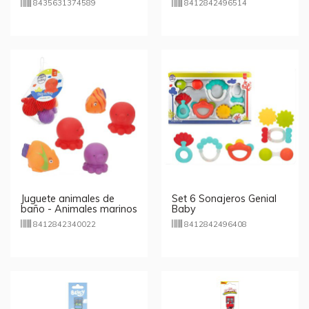
8435631374589
8412842496514
Juguete animales de
Set 6 Sonajeros Genial
baño - Animales marinos
Baby
8412842340022
8412842496408