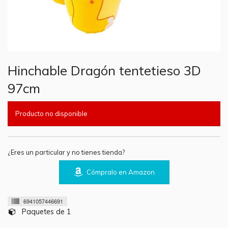
Hinchable Dragón tentetieso 3D
97cm
Producto no disponible
¿Eres un particular y no tienes tienda?
Cómpralo en Amazon
6941057446691
Paquetes de 1