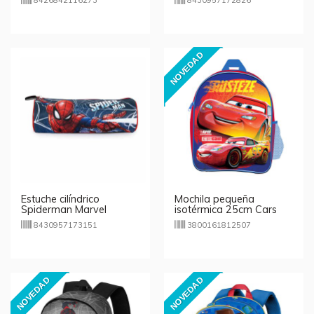
8426842116273
8430957172826
NOVEDAD
Estuche cilíndrico
Mochila pequeña
Spiderman Marvel
isotérmica 25cm Cars
21x7cm
8430957173151
3800161812507
NOVEDAD
NOVEDAD