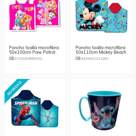
Poncho toalla microfibra
Poncho toalla microfibra
50x100cm Paw Patrol
50x110cm Mickey Beach
Girls
8720193999302
8435631312291
NOVEDAD