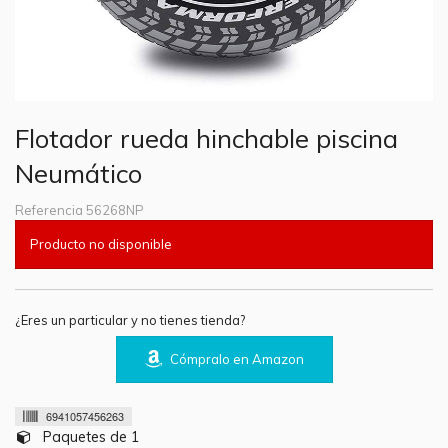
Flotador rueda hinchable piscina
Neumático
Referencia
56268NP
Producto no disponible
¿Eres un particular y no tienes tienda?
Cómpralo en Amazon
6941057456263
Paquetes de 1