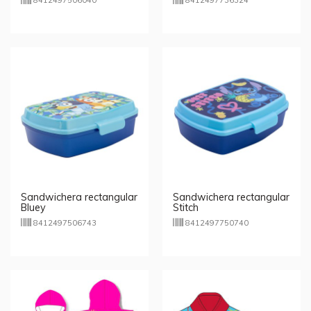
8412497506040
8412497736324
Sandwichera rectangular
Sandwichera rectangular
Bluey
Stitch
8412497506743
8412497750740