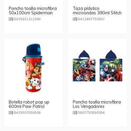
Poncho toalla microfibra
Taza plástico
50x100cm Spiderman
microondas 390ml Stitch
Marvel
8435631312369
8412497750047
Botella robot pop up
Poncho toalla microfibra
600ml Paw Patrol
Los Vengadores
50x100cm
8435507859509
5907750590384