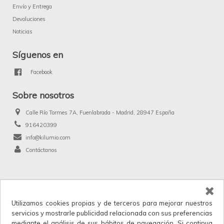
Envío y Entrega
Devoluciones
Noticias
Síguenos en
Facebook
Sobre nosotros
Calle Río Tormes 7A, Fuenlabrada - Madrid, 28947 España
916420399
info@kilumio.com
Contáctanos
®
Kilumio.com. Todos los derechos reservados.
Utilizamos cookies propias y de terceros para mejorar nuestros
Kilumio, distribuidor y proveedor mayorista de productos de licencias, merchandising
servicios y mostrarle publicidad relacionada con sus preferencias
y anunciados en TV. IVA no incluido en los precios.
mediante el análisis de sus hábitos de navegación. Si continua