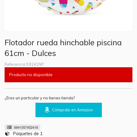
Flotador rueda hinchable piscina
61cm - Dulces
Referencia
59241NP
Producto no disponible
¿Eres un particular y no tienes tienda?
Cómpralo en Amazon
6941057452418
Paquetes de 1