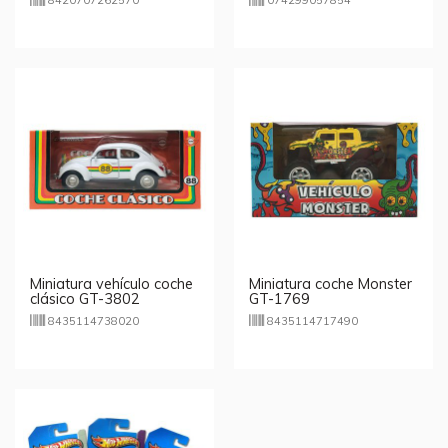
8420707262570
074299057854
Miniatura vehículo coche
Miniatura coche Monster
clásico GT-3802
GT-1769
8435114738020
8435114717490