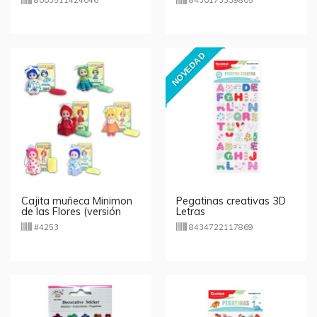
8003511424046
8430173339805
NOVEDAD
Cajita muñeca Minimon
Pegatinas creativas 3D
de las Flores (versión
Letras
italiana)
#4253
8434722117869