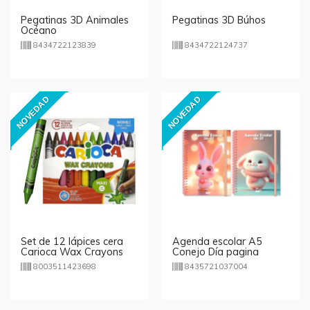
Pegatinas 3D Animales
Pegatinas 3D Búhos
Océano
8434722123839
8434722124737
NOVEDAD
NOVEDAD
Set de 12 lápices cera
Agenda escolar A5
Carioca Wax Crayons
Conejo Día pagina
Maxi
2026-2027
8003511423698
8435721037004