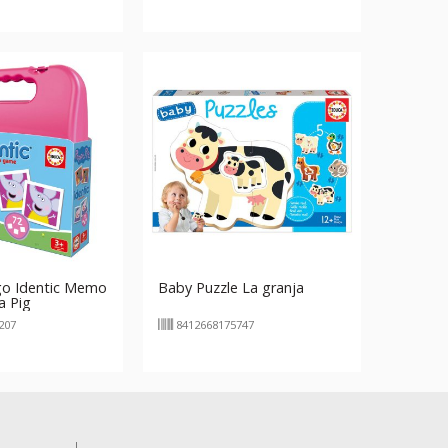
go Identic Memo
Baby Puzzle La granja
 Pig
207
8412668175747