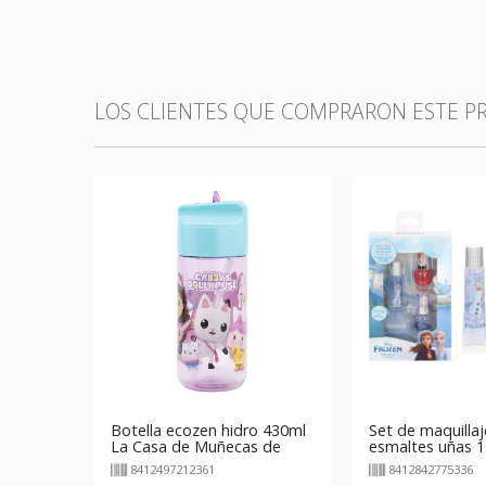
LOS CLIENTES QUE COMPRARON ESTE 
Botella ecozen hidro 430ml
Set de maquillaj
La Casa de Muñecas de
esmaltes uñas 1 
Gabby
Frozen Disney
8412497212361
8412842775336