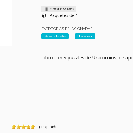
9788411511629
Paquetes de 1
CATEGORÍAS RELACIONADAS
Libros Infantiles
Unicornios
Libro con 5 puzzles de Unicornios, de ap
(
1
Opinión
)