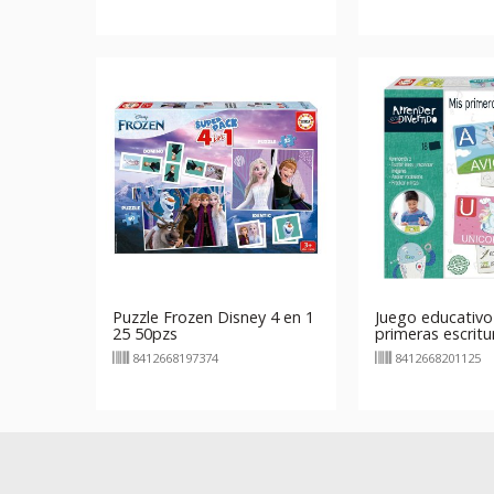
Puzzle Frozen Disney 4 en 1
Juego educativo
25 50pzs
primeras escritu
Aprender Divert
8412668197374
8412668201125