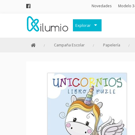
Novedades
Modelo 3
Explorar
Decoración
Campaña Escolar
Papelería
Frases Originales
Juguetes
Papelería
Menaje
Merchandising Friki
Moda y Complementos
Invierno
Verano
Outlet
Personajes y marcas