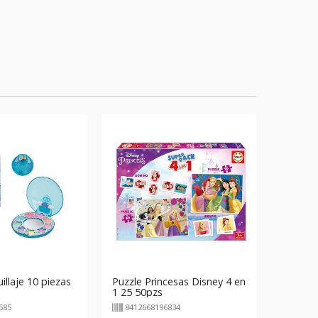
llaje 10 piezas
Puzzle Princesas Disney 4 en
1 25 50pzs
585
8412668196834