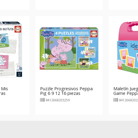
 Mis
Puzzle Progresivos Peppa
Maletín Jue
ras
Pig 6 9 12 16 piezas
Game Peppa
ido
8412668203259
8412668202