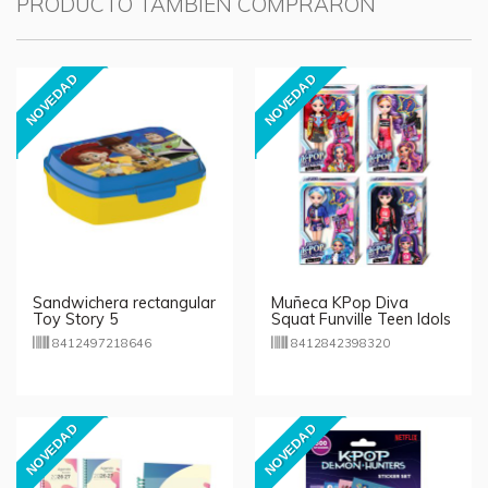
PRODUCTO TAMBIÉN COMPRARON
NOVEDAD
NOVEDAD
Sandwichera rectangular
Muñeca KPop Diva
Toy Story 5
Squat Funville Teen Idols
- modelos aleatorios
8412497218646
8412842398320
NOVEDAD
NOVEDAD