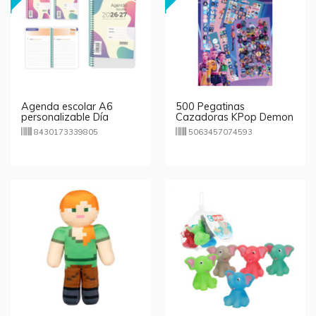
Agenda escolar A6
500 Pegatinas
personalizable Día
Cazadoras KPop Demon
Página 2026/2027
Hunters
8430173339805
5063457074593