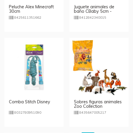
Peluche Alex Minecraft
Juguete animales de
30cm
baño CBaby 5cm -
Elefantes
8425611351662
8412842340015
Comba Stitch Disney
Sobres figuras animales
Zoo Collection
8032780951090
8435647005217