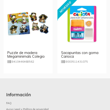
NOVEDAD
Puzzle de madera
Sacapuntas con goma
Megaminimals Colegio
Carioca
4pcs
8410446468562
8003511431075
Información
FAQ
Aviso Legal y Política de privacidad